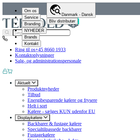
Om os
Danmark - Dansk
Service
Bliv distributør
Branding
NYHEDER
Brands
Kontakt
Ring til os
+45 8660 1933
Kontaktoplysninger
Salg- og administrationspersonale
Aktuelt
Produktnyheder
Tilbud
Energibesparende kølere og frysere
Helt i sort
Kølere - sælges KUN udenfor EU
Displaykølere
Backbarer & fustage kølere
Specialtilpassede backbarer
Fustagekølere