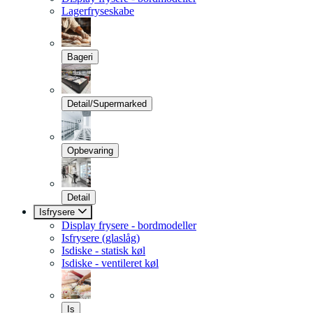
Lagerfryseskabe
Bageri
Detail/Supermarked
Opbevaring
Detail
Isfrysere
Display frysere - bordmodeller
Isfrysere (glaslåg)
Isdiske - statisk køl
Isdiske - ventileret køl
Is