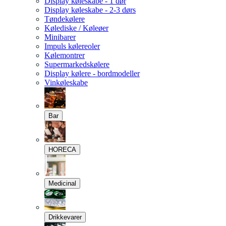
Display køleskabe - 1 dør
Display køleskabe - 2-3 dørs
Tøndekølere
Kølediske / Køleøer
Minibarer
Impuls kølereoler
Kølemontrer
Supermarkedskølere
Display kølere - bordmodeller
Vinkøleskabe
Bar
HORECA
Medicinal
Drikkevarer