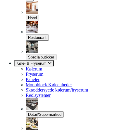
Hotel
Restaurant
Specialbutikker
Køle- & Fryserum
Kølerum
Fryserum
Paneler
Monoblock Køleenheder
Skræddersyede kølerum/fryserum
Reolsystemer
Detail/Supermarked