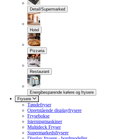
Detail/Supermarked
Hotel
Pizzaria
Restaurant
Energibesparende kølere og frysere
Frysere
Tøndefryser
Opretstående displayfrysere
Frysebokse
Isterningmaskiner
Multideck Fryser
Supermarkedsfrysere
Display frysere - bordmodeller