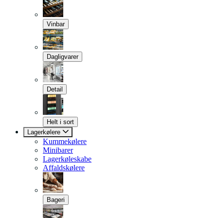
Vinbar
Dagligvarer
Detail
Helt i sort
Lagerkølere
Kummekølere
Minibarer
Lagerkøleskabe
Affaldskølere
Bageri