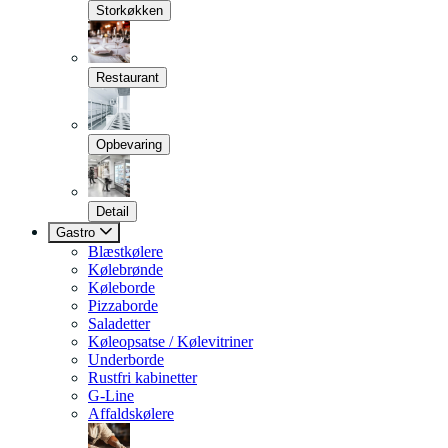
Storkøkken
Restaurant
Opbevaring
Detail
Gastro
Blæstkølere
Kølebrønde
Køleborde
Pizzaborde
Saladetter
Køleopsatse / Kølevitriner
Underborde
Rustfri kabinetter
G-Line
Affaldskølere