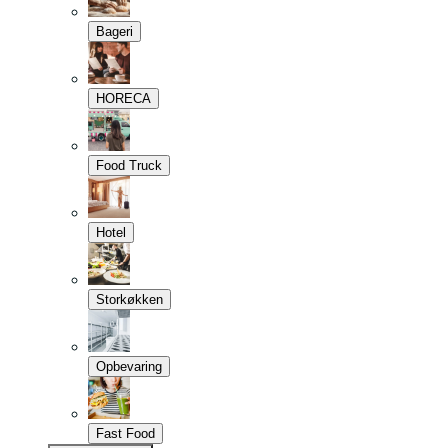
Bageri
HORECA
Food Truck
Hotel
Storkøkken
Opbevaring
Fast Food