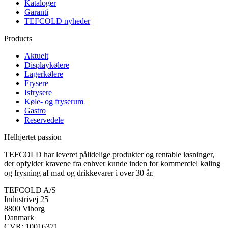
Kataloger
Garanti
TEFCOLD nyheder
Products
Aktuelt
Displaykølere
Lagerkølere
Frysere
Isfrysere
Køle- og fryserum
Gastro
Reservedele
Helhjertet passion
TEFCOLD har leveret pålidelige produkter og rentable løsninger,
der opfylder kravene fra enhver kunde inden for kommerciel køling
og frysning af mad og drikkevarer i over 30 år.
TEFCOLD A/S
Industrivej 25
8800 Viborg
Danmark
CVR: 10016371