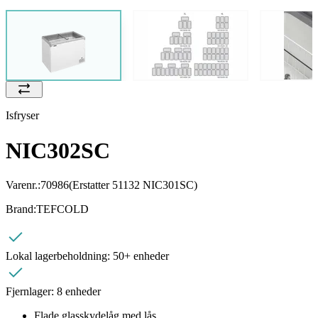
Isfryser
NIC302SC
Varenr.:
70986
(Erstatter 51132 NIC301SC)
Brand:
TEFCOLD
Lokal lagerbeholdning:
50+ enheder
Fjernlager:
8 enheder
Flade glasskydelåg med lås