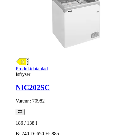
Produktdatablad
Isfryser
NIC202SC
Varenr.:
70982
186 / 138
l
B: 740 D: 650 H: 885