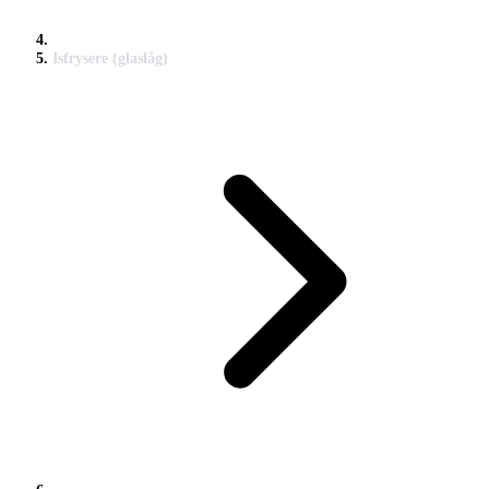
Isfrysere (glaslåg)