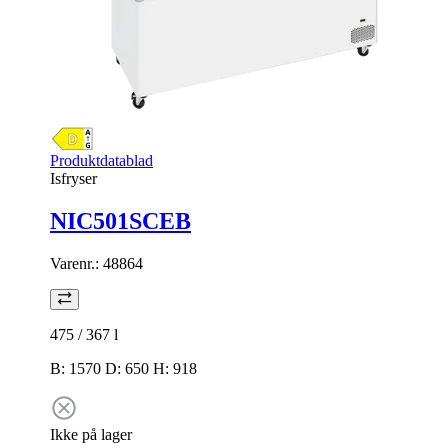
Produktdatablad
Isfryser
NIC501SCEB
Varenr.:
48864
475 / 367
l
B: 1570 D: 650 H: 918
Ikke på lager