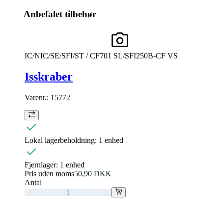
Anbefalet tilbehør
IC/NIC/SE/SFI/ST / CF701 SL/SFI250B-CF VS
Isskraber
Varenr.:
15772
Lokal lagerbeholdning:
1 enhed
Fjernlager:
1 enhed
Pris uden moms
50,90 DKK
Antal