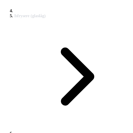
Isfrysere (glaslåg)