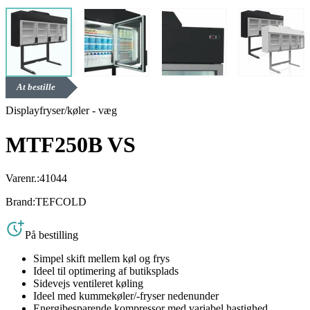
At bestille
Displayfryser/køler - væg
MTF250B VS
Varenr.:
41044
Brand:
TEFCOLD
På bestilling
Simpel skift mellem køl og frys
Ideel til optimering af butiksplads
Sidevejs ventileret køling
Ideel med kummekøler/-fryser nedenunder
Energibesparende kompressor med variabel hastighed