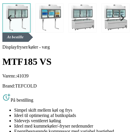
At bestille
Displayfryser/køler - væg
MTF185 VS
Varenr.:
41039
Brand:
TEFCOLD
På bestilling
Simpel skift mellem køl og frys
Ideel til optimering af butiksplads
Sidevejs ventileret køling
Ideel med kummekøler/-fryser nedenunder
Energibesparende kompressor med variabel hastighed