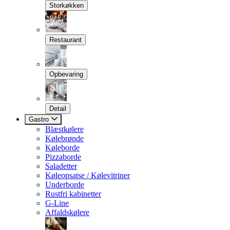
Storkøkken
Restaurant
Opbevaring
Detail
Gastro
Blæstkølere
Kølebrønde
Køleborde
Pizzaborde
Saladetter
Køleopsatse / Kølevitriner
Underborde
Rustfri kabinetter
G-Line
Affaldskølere