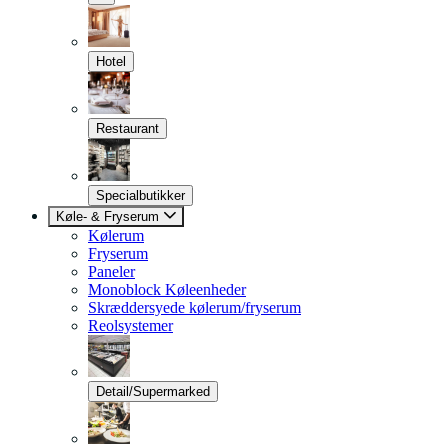
Hotel
Restaurant
Specialbutikker
Køle- & Fryserum
Kølerum
Fryserum
Paneler
Monoblock Køleenheder
Skræddersyede kølerum/fryserum
Reolsystemer
Detail/Supermarked