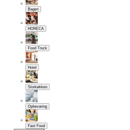
Bageri
HORECA
Food Truck
Hotel
Storkøkken
Opbevaring
Fast Food