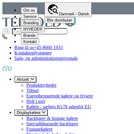
Om os
Danmark - Dansk
Service
Bliv distributør
Branding
NYHEDER
Brands
Kontakt
Ring til os
+45 8660 1933
Kontaktoplysninger
Salg- og administrationspersonale
Aktuelt
Produktnyheder
Tilbud
Energibesparende kølere og frysere
Helt i sort
Kølere - sælges KUN udenfor EU
Displaykølere
Backbarer & fustage kølere
Specialtilpassede backbarer
Fustagekølere