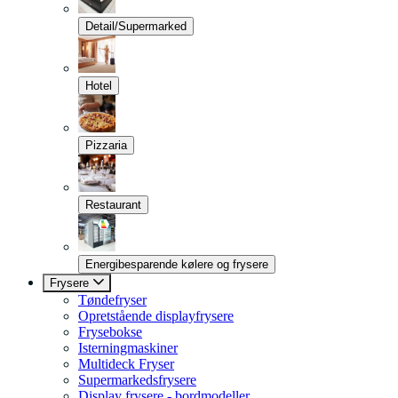
Detail/Supermarked
Hotel
Pizzaria
Restaurant
Energibesparende kølere og frysere
Frysere
Tøndefryser
Opretstående displayfrysere
Frysebokse
Isterningmaskiner
Multideck Fryser
Supermarkedsfrysere
Display frysere - bordmodeller