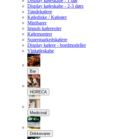
Display køleskabe - 1 dør
Display køleskabe - 2-3 dørs
Tøndekølere
Kølediske / Køleøer
Minibarer
Impuls kølereoler
Kølemontrer
Supermarkedskølere
Display kølere - bordmodeller
Vinkøleskabe
Bar
HORECA
Medicinal
Drikkevarer