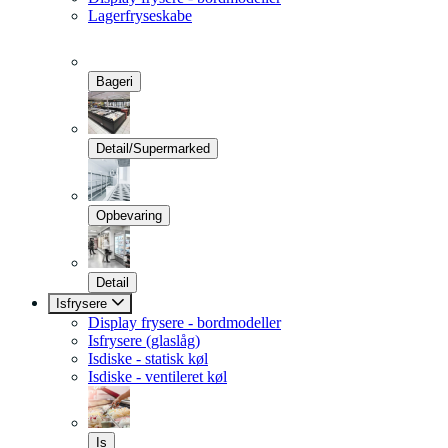
Lagerfryseskabe
Bageri
Detail/Supermarked
Opbevaring
Detail
Isfrysere
Display frysere - bordmodeller
Isfrysere (glaslåg)
Isdiske - statisk køl
Isdiske - ventileret køl
Is