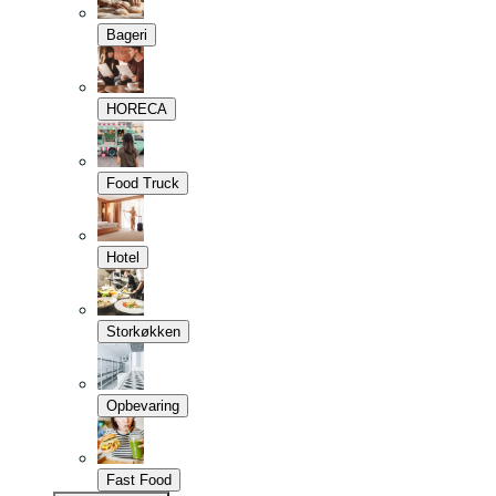
Bageri
HORECA
Food Truck
Hotel
Storkøkken
Opbevaring
Fast Food