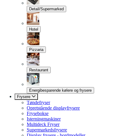
Detail/Supermarked
Hotel
Pizzaria
Restaurant
Energibesparende kølere og frysere
Frysere
Tøndefryser
Opretstående displayfrysere
Frysebokse
Isterningmaskiner
Multideck Fryser
Supermarkedsfrysere
Display frysere - bordmodeller