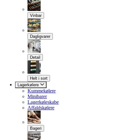
Vinbar
Dagligvarer
Detail
Helt i sort
Lagerkølere
Kummekølere
Minibarer
Lagerkøleskabe
Affaldskølere
Bageri