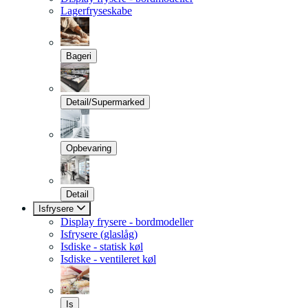
Lagerfryseskabe
Bageri
Detail/Supermarked
Opbevaring
Detail
Isfrysere
Display frysere - bordmodeller
Isfrysere (glaslåg)
Isdiske - statisk køl
Isdiske - ventileret køl
Is