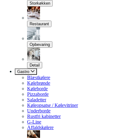
Storkøkken
Restaurant
Opbevaring
Detail
Gastro
Blæstkølere
Kølebrønde
Køleborde
Pizzaborde
Saladetter
Køleopsatse / Kølevitriner
Underborde
Rustfri kabinetter
G-Line
Affaldskølere