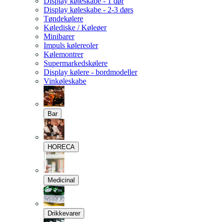
Display køleskabe - 1 dør
Display køleskabe - 2-3 dørs
Tøndekølere
Kølediske / Køleøer
Minibarer
Impuls kølereoler
Kølemontrer
Supermarkedskølere
Display kølere - bordmodeller
Vinkøleskabe
Bar
HORECA
Medicinal
Drikkevarer