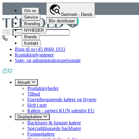
Om os
Danmark - Dansk
Service
Bliv distributør
Branding
NYHEDER
Brands
Kontakt
Ring til os
+45 8660 1933
Kontaktoplysninger
Salg- og administrationspersonale
Aktuelt
Produktnyheder
Tilbud
Energibesparende kølere og frysere
Helt i sort
Kølere - sælges KUN udenfor EU
Displaykølere
Backbarer & fustage kølere
Specialtilpassede backbarer
Fustagekølere