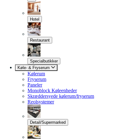
Hotel
Restaurant
Specialbutikker
Køle- & Fryserum
Kølerum
Fryserum
Paneler
Monoblock Køleenheder
Skræddersyede kølerum/fryserum
Reolsystemer
Detail/Supermarked