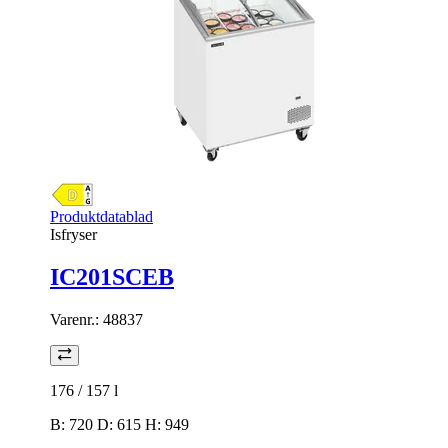
Produktdatablad
Isfryser
IC201SCEB
Varenr.:
48837
176 / 157
l
B: 720 D: 615 H: 949