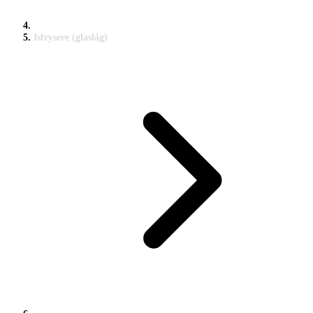
Isfrysere (glaslåg)