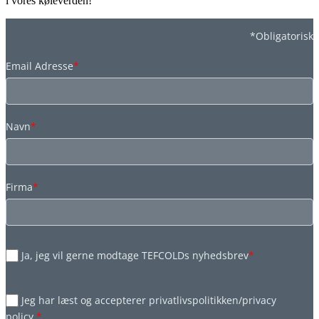
i vores køleverden!
*Obligatorisk
Email Adresse
*
Navn
*
Firma
*
Ja, jeg vil gerne modtage TEFCOLDs nyhedsbrev
*
Jeg har læst og accepterer privatlivspolitikken/privacy
policy.
*