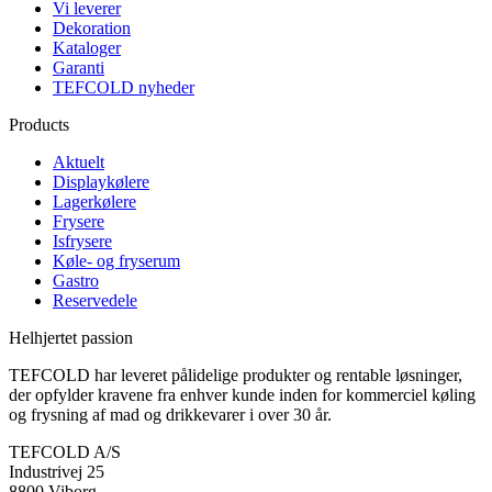
Vi leverer
Dekoration
Kataloger
Garanti
TEFCOLD nyheder
Products
Aktuelt
Displaykølere
Lagerkølere
Frysere
Isfrysere
Køle- og fryserum
Gastro
Reservedele
Helhjertet passion
TEFCOLD har leveret pålidelige produkter og rentable løsninger,
der opfylder kravene fra enhver kunde inden for kommerciel køling
og frysning af mad og drikkevarer i over 30 år.
TEFCOLD A/S
Industrivej 25
8800 Viborg