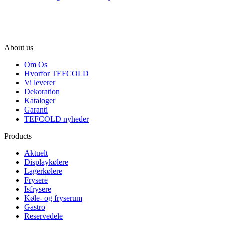
About us
Om Os
Hvorfor TEFCOLD
Vi leverer
Dekoration
Kataloger
Garanti
TEFCOLD nyheder
Products
Aktuelt
Displaykølere
Lagerkølere
Frysere
Isfrysere
Køle- og fryserum
Gastro
Reservedele