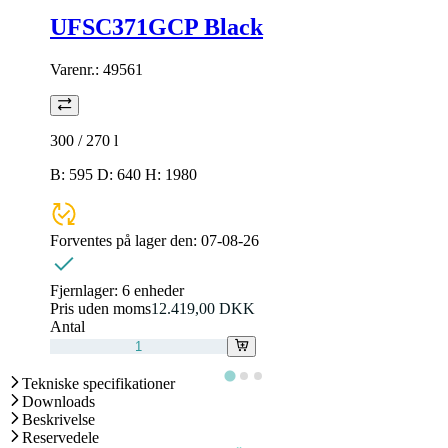
UFSC371GCP Black
Varenr.:
49561
300 / 270
l
B: 595 D: 640 H: 1980
Forventes på lager den:
07-08-26
Fjernlager:
6 enheder
Pris uden moms
12.419,00 DKK
Antal
Tekniske specifikationer
Downloads
Beskrivelse
Reservedele