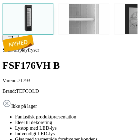
Smal displayfryser
FSF176VH B
Varenr.:
71793
Brand:
TEFCOLD
Ikke på lager
Fantastisk produktpræsentation
Ideel til dekorering
Lystop med LED-lys
Indvendigt LED-lys
Glas med varmetråde forebygger kondens