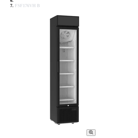
FSF176VH B