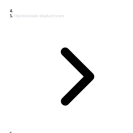
Opretstående displayfrysere