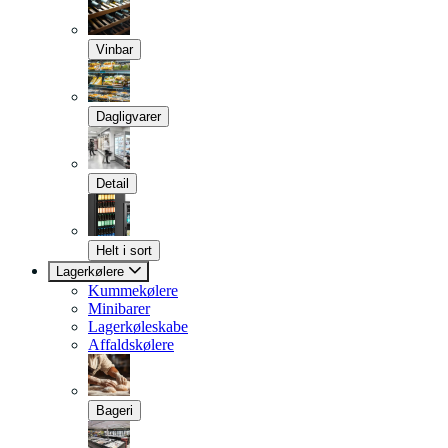
Vinbar
Dagligvarer
Detail
Helt i sort
Lagerkølere
Kummekølere
Minibarer
Lagerkøleskabe
Affaldskølere
Bageri