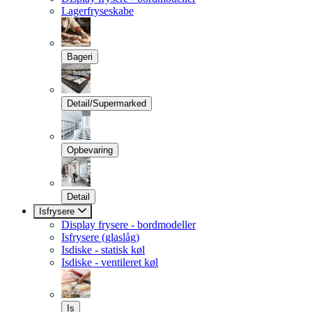
Lagerfryseskabe
Bageri
Detail/Supermarked
Opbevaring
Detail
Isfrysere
Display frysere - bordmodeller
Isfrysere (glaslåg)
Isdiske - statisk køl
Isdiske - ventileret køl
Is