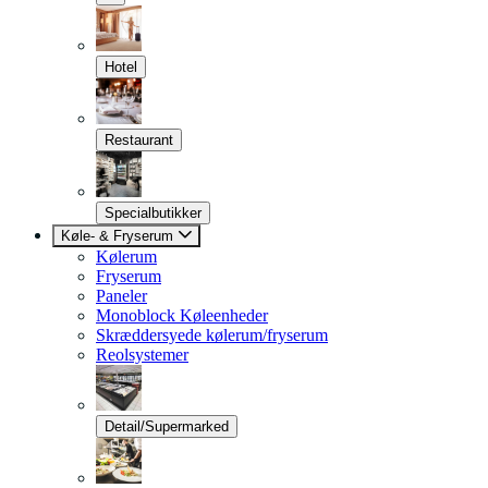
Hotel
Restaurant
Specialbutikker
Køle- & Fryserum
Kølerum
Fryserum
Paneler
Monoblock Køleenheder
Skræddersyede kølerum/fryserum
Reolsystemer
Detail/Supermarked