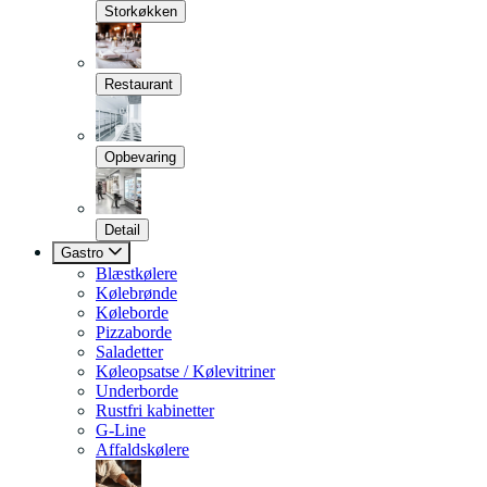
Storkøkken
Restaurant
Opbevaring
Detail
Gastro
Blæstkølere
Kølebrønde
Køleborde
Pizzaborde
Saladetter
Køleopsatse / Kølevitriner
Underborde
Rustfri kabinetter
G-Line
Affaldskølere