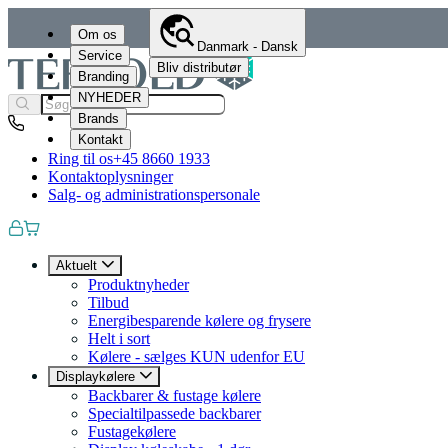
Om os
Danmark - Dansk
Service
Bliv distributør
Branding
NYHEDER
Brands
Kontakt
Ring til os
+45 8660 1933
Kontaktoplysninger
Salg- og administrationspersonale
Aktuelt
Produktnyheder
Tilbud
Energibesparende kølere og frysere
Helt i sort
Kølere - sælges KUN udenfor EU
Displaykølere
Backbarer & fustage kølere
Specialtilpassede backbarer
Fustagekølere