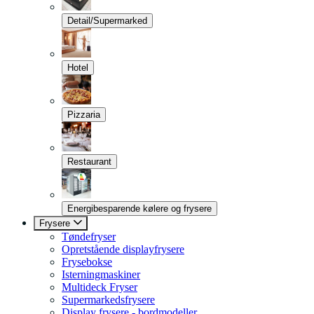
Detail/Supermarked
Hotel
Pizzaria
Restaurant
Energibesparende kølere og frysere
Frysere
Tøndefryser
Opretstående displayfrysere
Frysebokse
Isterningmaskiner
Multideck Fryser
Supermarkedsfrysere
Display frysere - bordmodeller