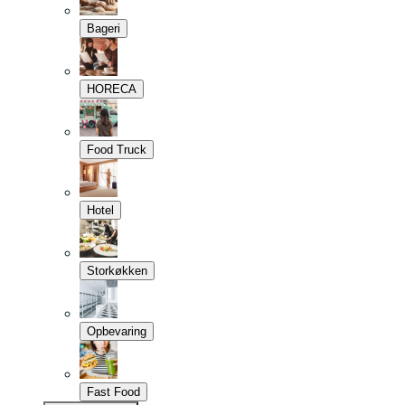
Bageri
HORECA
Food Truck
Hotel
Storkøkken
Opbevaring
Fast Food