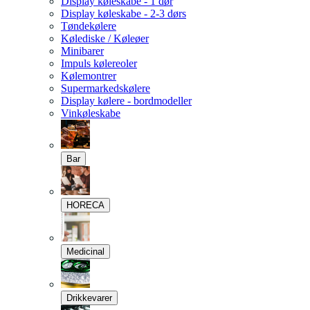
Display køleskabe - 1 dør
Display køleskabe - 2-3 dørs
Tøndekølere
Kølediske / Køleøer
Minibarer
Impuls kølereoler
Kølemontrer
Supermarkedskølere
Display kølere - bordmodeller
Vinkøleskabe
Bar
HORECA
Medicinal
Drikkevarer