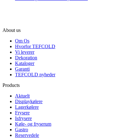
About us
Om Os
Hvorfor TEFCOLD
Vi leverer
Dekoration
Kataloger
Garanti
TEFCOLD nyheder
Products
Aktuelt
Displaykølere
Lagerkølere
Frysere
Isfrysere
Køle- og fryserum
Gastro
Reservedele