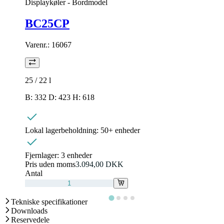
Displaykøler - Bordmodel
BC25CP
Varenr.:
16067
25 / 22
l
B: 332 D: 423 H: 618
Lokal lagerbeholdning:
50+ enheder
Fjernlager:
3 enheder
Pris uden moms
3.094,00 DKK
Antal
Tekniske specifikationer
Downloads
Reservedele