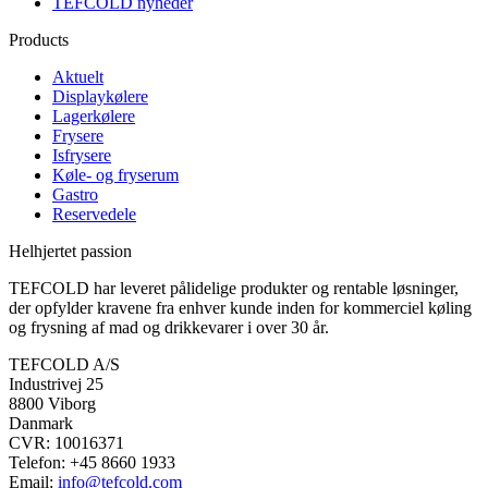
TEFCOLD nyheder
Products
Aktuelt
Displaykølere
Lagerkølere
Frysere
Isfrysere
Køle- og fryserum
Gastro
Reservedele
Helhjertet passion
TEFCOLD har leveret pålidelige produkter og rentable løsninger,
der opfylder kravene fra enhver kunde inden for kommerciel køling
og frysning af mad og drikkevarer i over 30 år.
TEFCOLD A/S
Industrivej 25
8800 Viborg
Danmark
CVR: 10016371
Telefon: +45 8660 1933
Email:
info@tefcold.com