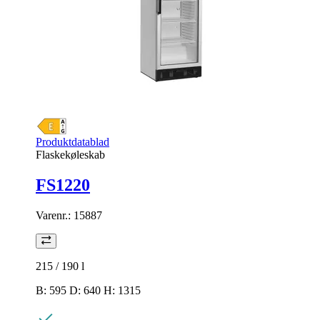
Produktdatablad
Flaskekøleskab
FS1220
Varenr.:
15887
215 / 190
l
B: 595 D: 640 H: 1315