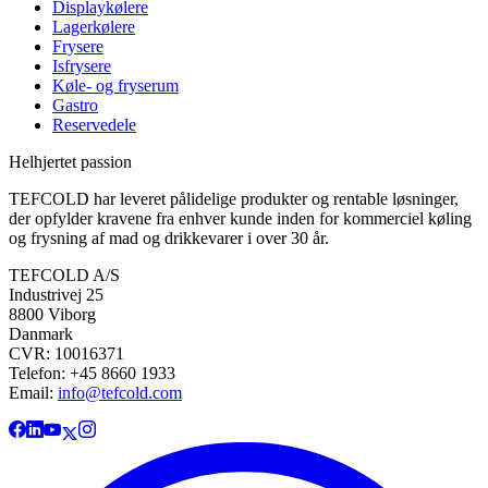
Displaykølere
Lagerkølere
Frysere
Isfrysere
Køle- og fryserum
Gastro
Reservedele
Helhjertet passion
TEFCOLD har leveret pålidelige produkter og rentable løsninger,
der opfylder kravene fra enhver kunde inden for kommerciel køling
og frysning af mad og drikkevarer i over 30 år.
TEFCOLD A/S
Industrivej 25
8800 Viborg
Danmark
CVR: 10016371
Telefon: +45 8660 1933
Email:
info@tefcold.com