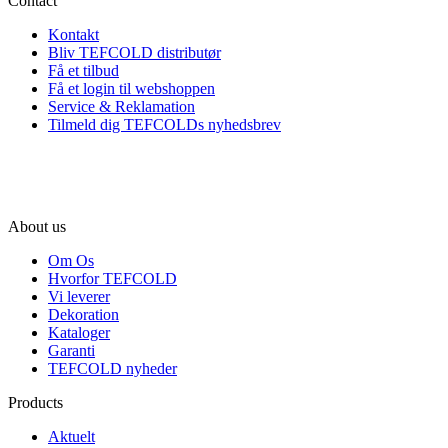
Contact
Kontakt
Bliv TEFCOLD distributør
Få et tilbud
Få et login til webshoppen
Service & Reklamation
Tilmeld dig TEFCOLDs nyhedsbrev
About us
Om Os
Hvorfor TEFCOLD
Vi leverer
Dekoration
Kataloger
Garanti
TEFCOLD nyheder
Products
Aktuelt