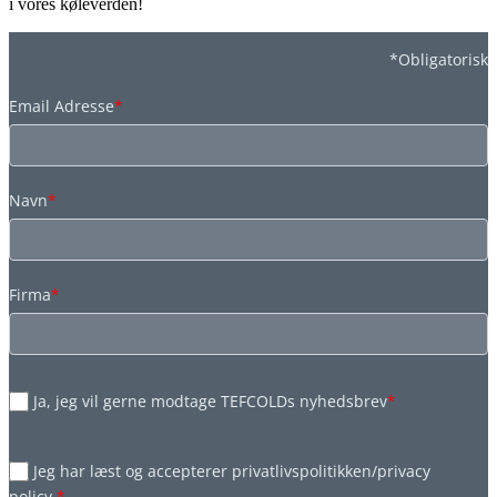
i vores køleverden!
*Obligatorisk
Email Adresse
*
Navn
*
Firma
*
Ja, jeg vil gerne modtage TEFCOLDs nyhedsbrev
*
Jeg har læst og accepterer privatlivspolitikken/privacy
policy.
*