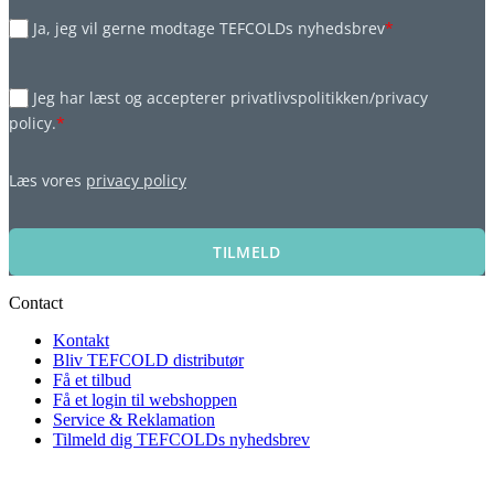
Ja, jeg vil gerne modtage TEFCOLDs nyhedsbrev
*
Jeg har læst og accepterer privatlivspolitikken/privacy
policy.
*
Læs vores
privacy policy
TILMELD
Contact
Kontakt
Bliv TEFCOLD distributør
Få et tilbud
Få et login til webshoppen
Service & Reklamation
Tilmeld dig TEFCOLDs nyhedsbrev