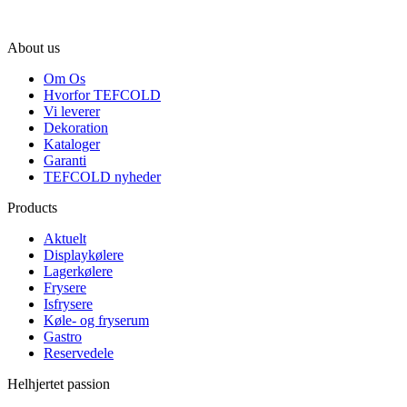
About us
Om Os
Hvorfor TEFCOLD
Vi leverer
Dekoration
Kataloger
Garanti
TEFCOLD nyheder
Products
Aktuelt
Displaykølere
Lagerkølere
Frysere
Isfrysere
Køle- og fryserum
Gastro
Reservedele
Helhjertet passion