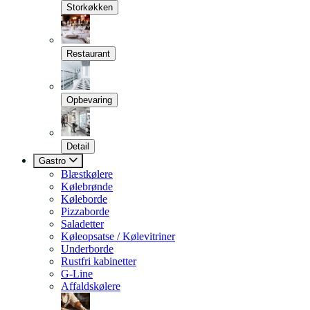
Storkøkken
Restaurant
Opbevaring
Detail
Gastro
Blæstkølere
Kølebrønde
Køleborde
Pizzaborde
Saladetter
Køleopsatse / Kølevitriner
Underborde
Rustfri kabinetter
G-Line
Affaldskølere