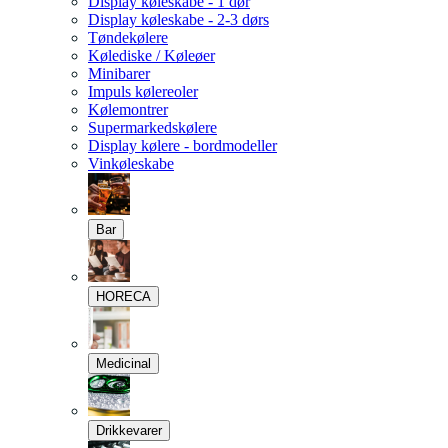
Display køleskabe - 1 dør
Display køleskabe - 2-3 dørs
Tøndekølere
Kølediske / Køleøer
Minibarer
Impuls kølereoler
Kølemontrer
Supermarkedskølere
Display kølere - bordmodeller
Vinkøleskabe
Bar
HORECA
Medicinal
Drikkevarer