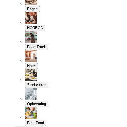
Bageri
HORECA
Food Truck
Hotel
Storkøkken
Opbevaring
Fast Food