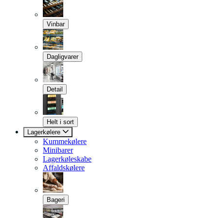
Vinbar
Dagligvarer
Detail
Helt i sort
Lagerkølere
Kummekølere
Minibarer
Lagerkøleskabe
Affaldskølere
Bageri