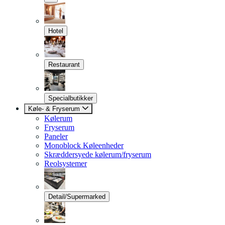
Hotel
Restaurant
Specialbutikker
Køle- & Fryserum
Kølerum
Fryserum
Paneler
Monoblock Køleenheder
Skræddersyede kølerum/fryserum
Reolsystemer
Detail/Supermarked