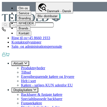
Om os
Danmark - Dansk
Service
Bliv distributør
Branding
NYHEDER
Brands
Kontakt
Ring til os
+45 8660 1933
Kontaktoplysninger
Salg- og administrationspersonale
Aktuelt
Produktnyheder
Tilbud
Energibesparende kølere og frysere
Helt i sort
Kølere - sælges KUN udenfor EU
Displaykølere
Backbarer & fustage kølere
Specialtilpassede backbarer
Fustagekølere