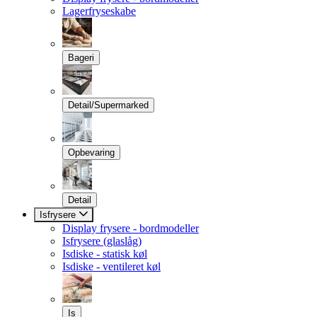
Lagerfryseskabe
Bageri
Detail/Supermarked
Opbevaring
Detail
Isfrysere
Display frysere - bordmodeller
Isfrysere (glaslåg)
Isdiske - statisk køl
Isdiske - ventileret køl
Is