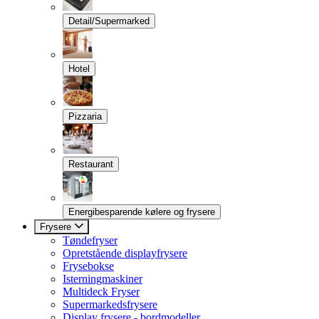
Detail/Supermarked
Hotel
Pizzaria
Restaurant
Energibesparende kølere og frysere
Frysere
Tøndefryser
Opretstående displayfrysere
Frysebokse
Isterningmaskiner
Multideck Fryser
Supermarkedsfrysere
Display frysere - bordmodeller