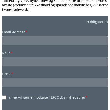
Tilmeld dig vores nyhedsbrev og vær den første til at høre om vores
nyeste produkter, unikke tilbud og spændende indblik bag kulisserne
i vores køleverden!
*Obligatorisk
Email Adresse
*
Navn
*
Firma
*
Ja, jeg vil gerne modtage TEFCOLDs nyhedsbrev
*