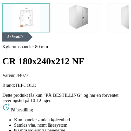
At bestille
Kølerumspaneler 80 mm
CR 180x240x212 NF
Varenr.:
44077
Brand:
TEFCOLD
Dette produkt fås kun ”PÅ BESTILLING” og har en forventet
leveringstid på 10-12 uger.
På bestilling
Kun paneler - uden køleenhed
Samles vha. nemt låsesystem
80 mm isolering i panelerne