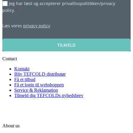
Jeg har læst og accepterer privatlivspolitikken/privacy
policy.
*
Læs vores
privacy policy
TILMELD
Contact
Kontakt
Bliv TEFCOLD distributør
Få et tilbud
Få et login til webshoppen
Service & Reklamation
Tilmeld dig TEFCOLDs nyhedsbrev
About us