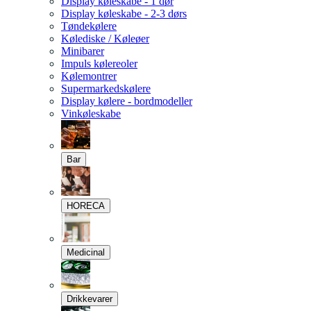
Display køleskabe - 1 dør
Display køleskabe - 2-3 dørs
Tøndekølere
Kølediske / Køleøer
Minibarer
Impuls kølereoler
Kølemontrer
Supermarkedskølere
Display kølere - bordmodeller
Vinkøleskabe
Bar
HORECA
Medicinal
Drikkevarer