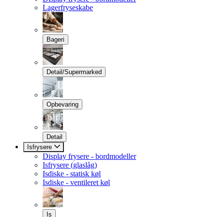
Lagerfryseskabe
Bageri
Detail/Supermarked
Opbevaring
Detail
Isfrysere
Display frysere - bordmodeller
Isfrysere (glaslåg)
Isdiske - statisk køl
Isdiske - ventileret køl
Is