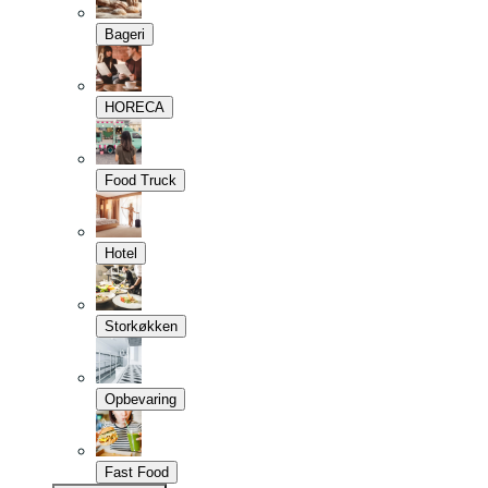
Bageri
HORECA
Food Truck
Hotel
Storkøkken
Opbevaring
Fast Food