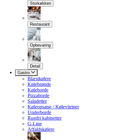
Storkøkken
Restaurant
Opbevaring
Detail
Gastro
Blæstkølere
Kølebrønde
Køleborde
Pizzaborde
Saladetter
Køleopsatse / Kølevitriner
Underborde
Rustfri kabinetter
G-Line
Affaldskølere