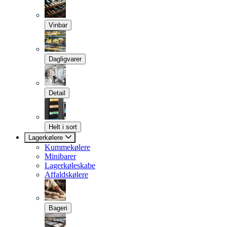
Vinbar
Dagligvarer
Detail
Helt i sort
Lagerkølere
Kummekølere
Minibarer
Lagerkøleskabe
Affaldskølere
Bageri