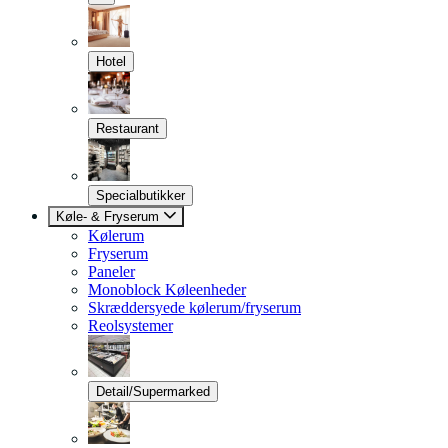
Hotel
Restaurant
Specialbutikker
Køle- & Fryserum
Kølerum
Fryserum
Paneler
Monoblock Køleenheder
Skræddersyede kølerum/fryserum
Reolsystemer
Detail/Supermarked