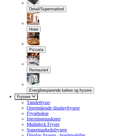
Detail/Supermarked
Hotel
Pizzaria
Restaurant
Energibesparende kølere og frysere
Frysere
Tøndefryser
Opretstående displayfrysere
Frysebokse
Isterningmaskiner
Multideck Fryser
Supermarkedsfrysere
Display frysere - bordmodeller