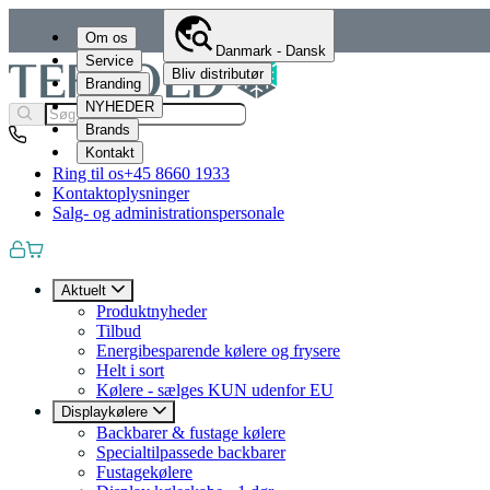
Om os
Danmark - Dansk
Service
Bliv distributør
Branding
NYHEDER
Brands
Kontakt
Ring til os
+45 8660 1933
Kontaktoplysninger
Salg- og administrationspersonale
Aktuelt
Produktnyheder
Tilbud
Energibesparende kølere og frysere
Helt i sort
Kølere - sælges KUN udenfor EU
Displaykølere
Backbarer & fustage kølere
Specialtilpassede backbarer
Fustagekølere