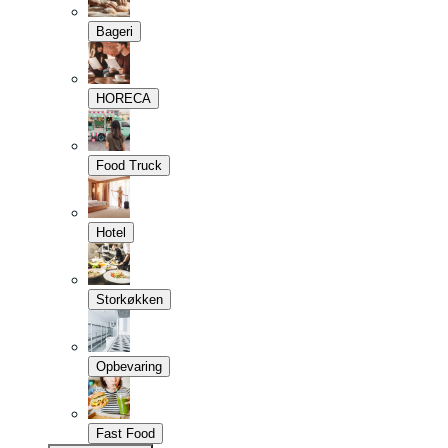
Bageri
HORECA
Food Truck
Hotel
Storkøkken
Opbevaring
Fast Food