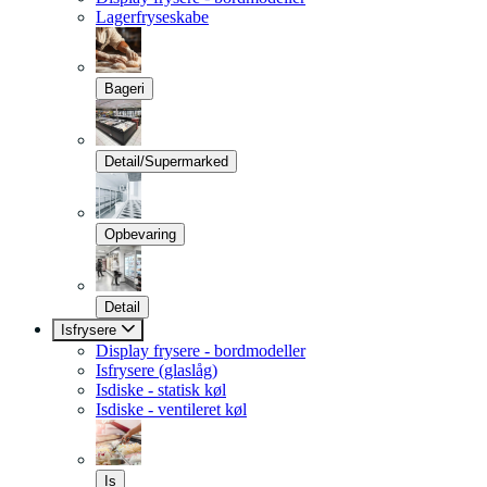
Lagerfryseskabe
Bageri
Detail/Supermarked
Opbevaring
Detail
Isfrysere
Display frysere - bordmodeller
Isfrysere (glaslåg)
Isdiske - statisk køl
Isdiske - ventileret køl
Is