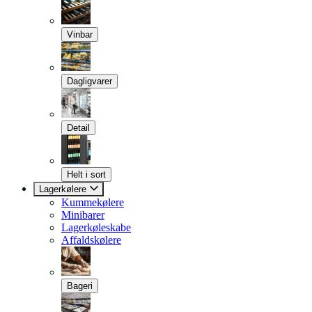
Vinbar
Dagligvarer
Detail
Helt i sort
Lagerkølere
Kummekølere
Minibarer
Lagerkøleskabe
Affaldskølere
Bageri