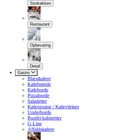
Storkøkken
Restaurant
Opbevaring
Detail
Gastro
Blæstkølere
Kølebrønde
Køleborde
Pizzaborde
Saladetter
Køleopsatse / Kølevitriner
Underborde
Rustfri kabinetter
G-Line
Affaldskølere