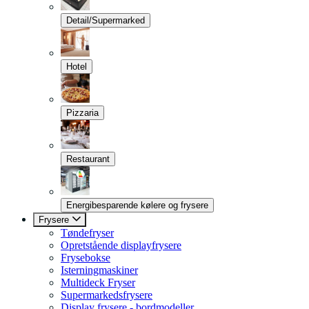
Detail/Supermarked
Hotel
Pizzaria
Restaurant
Energibesparende kølere og frysere
Frysere
Tøndefryser
Opretstående displayfrysere
Frysebokse
Isterningmaskiner
Multideck Fryser
Supermarkedsfrysere
Display frysere - bordmodeller