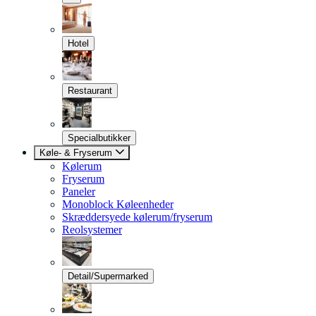
Hotel
Restaurant
Specialbutikker
Køle- & Fryserum
Kølerum
Fryserum
Paneler
Monoblock Køleenheder
Skræddersyede kølerum/fryserum
Reolsystemer
Detail/Supermarked