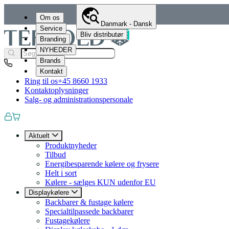
Om os
Danmark - Dansk
Service
Bliv distributør
Branding
NYHEDER
Brands
Kontakt
Ring til os
+45 8660 1933
Kontaktoplysninger
Salg- og administrationspersonale
Aktuelt
Produktnyheder
Tilbud
Energibesparende kølere og frysere
Helt i sort
Kølere - sælges KUN udenfor EU
Displaykølere
Backbarer & fustage kølere
Specialtilpassede backbarer
Fustagekølere