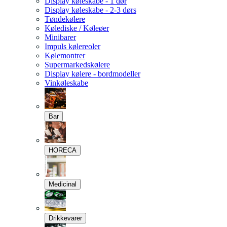
Display køleskabe - 1 dør
Display køleskabe - 2-3 dørs
Tøndekølere
Kølediske / Køleøer
Minibarer
Impuls kølereoler
Kølemontrer
Supermarkedskølere
Display kølere - bordmodeller
Vinkøleskabe
Bar
HORECA
Medicinal
Drikkevarer