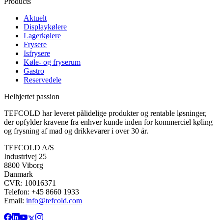
Products
Aktuelt
Displaykølere
Lagerkølere
Frysere
Isfrysere
Køle- og fryserum
Gastro
Reservedele
Helhjertet passion
TEFCOLD har leveret pålidelige produkter og rentable løsninger,
der opfylder kravene fra enhver kunde inden for kommerciel køling
og frysning af mad og drikkevarer i over 30 år.
TEFCOLD A/S
Industrivej 25
8800 Viborg
Danmark
CVR: 10016371
Telefon: +45 8660 1933
Email:
info@tefcold.com