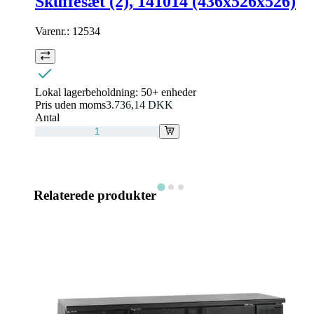
Skuffesæt (2), 141014 (436x526x526)
Varenr.:
12534
Lokal lagerbeholdning:
50+ enheder
Pris uden moms
3.736,14 DKK
Antal
Relaterede produkter