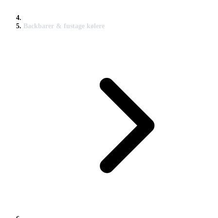
Backbarer & fustage kølere