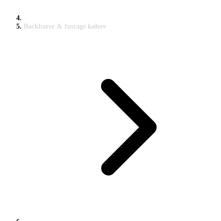
Backbarer & fustage kølere