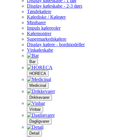
Display køleskabe - 1 dør
Display køleskabe - 2-3 dørs
Tøndekølere
Kølediske / Køleøer
Minibarer
Impuls kølereoler
Kølemontrer
Supermarkedskølere
Display kølere - bordmodeller
Vinkøleskabe
Bar
HORECA
Medicinal
Drikkevarer
Vinbar
Dagligvarer
Detail