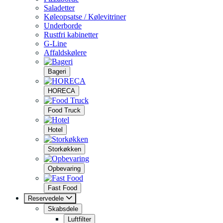
Saladetter
Køleopsatse / Kølevitriner
Underborde
Rustfri kabinetter
G-Line
Affaldskølere
Bageri
HORECA
Food Truck
Hotel
Storkøkken
Opbevaring
Fast Food
Reservedele
Skabsdele
Luftfilter