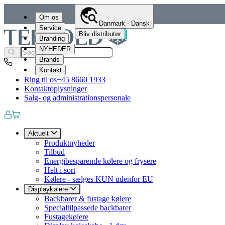
Om os
Danmark - Dansk
Service
Bliv distributør
Branding
NYHEDER
Brands
Kontakt
Ring til os
+45 8660 1933
Kontaktoplysninger
Salg- og administrationspersonale
Aktuelt
Produktnyheder
Tilbud
Energibesparende kølere og frysere
Helt i sort
Kølere - sælges KUN udenfor EU
Displaykølere
Backbarer & fustage kølere
Specialtilpassede backbarer
Fustagekølere