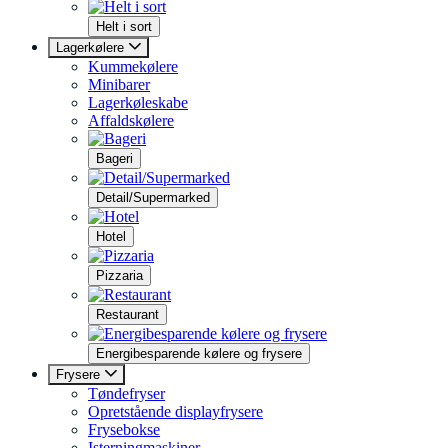
Helt i sort
Lagerkølere
Kummekølere
Minibarer
Lagerkøleskabe
Affaldskølere
Bageri
Detail/Supermarked
Hotel
Pizzaria
Restaurant
Energibesparende kølere og frysere
Frysere
Tøndefryser
Opretstående displayfrysere
Frysebokse
Isterningmaskiner