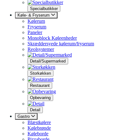
Specialbutikker
Køle- & Fryserum
Kølerum
Fryserum
Paneler
Monoblock Køleenheder
Skræddersyede kølerum/fryserum
Reolsystemer
Detail/Supermarked
Storkøkken
Restaurant
Opbevaring
Detail
Gastro
Blæstkølere
Kølebrønde
Køleborde
Pizzaborde