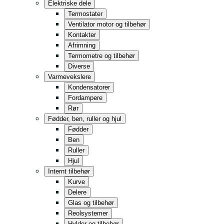
Elektriske dele
Termostater
Ventilator motor og tilbehør
Kontakter
Afrimning
Termometre og tilbehør
Diverse
Varmevekslere
Kondensatorer
Fordampere
Rør
Fødder, ben, ruller og hjul
Fødder
Ben
Ruller
Hjul
Internt tilbehør
Kurve
Delere
Glas og tilbehør
Reolsystemer
Hylder og tilbehør