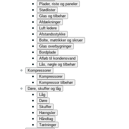
Plader, riste og paneler
Stødlister
Glas og tilbehør
Afdækninger
Luft ledere
Afstandsstykke
Bolte, møtrikker og skruer
Glas overbygninger
Bordplade
Afløb til kondensvand
Lås, nøgle og tilbehør
Kompressorer
Kompressorer
Kompressor tilbehør
Døre, skuffer og låg
Låg
Døre
Skuffer
Hængsler
Håndtag
Tætninger